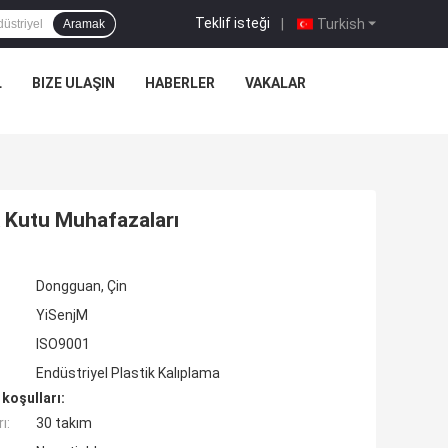
Teklif isteği
|
Turkish
Aramak
L
BIZE ULAŞIN
HABERLER
VAKALAR
tik Kutu Muhafazaları
Dongguan, Çin
YiSenjM
ISO9001
Endüstriyel Plastik Kalıplama
koşulları:
ı:
30 takım