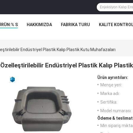
ÜRÜN:% S
HAKKIMIZDA
FABRIKA TURU
KALITE KONTRO
eştirilebilir Endüstriyel Plastik Kalıp Plastik Kutu Muhafazaları
Özelleştirilebilir Endüstriyel Plastik Kalıp Plas
Ürün ayrıntıları:
Menşe yeri:
Marka adı:
Sertifika:
Model numarası:
Ödeme & teslimat 
Min sipariş miktar