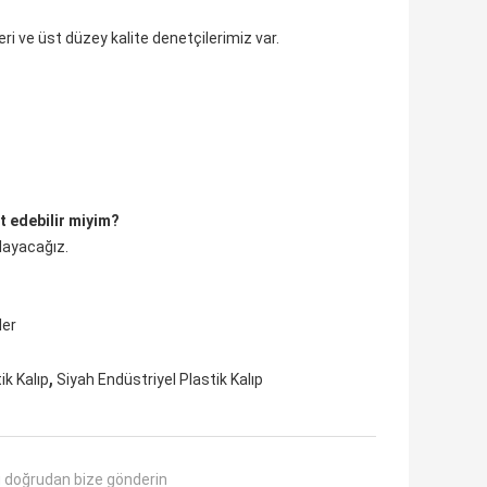
ri ve üst düzey kalite denetçilerimiz var.
t edebilir miyim?
rlayacağız.
ler
,
ik Kalıp
Siyah Endüstriyel Plastik Kalıp
 doğrudan bize gönderin