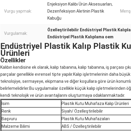
Enjeksiyon Kalıbı Ürün Aksesuarları,
Vurgu yapmak:
Dezenfeksiyon Aletinin Plastik
Menşe
Kabuğu
Özelleştirilebilir Endüstriyel Plastik Kalıpl
Vurgulamak:
Endüstriyel Plastik Kalıplama oem
Endüstriyel Plastik Kalıp Plastik K
Ürünleri
Özellikler
Kalıbın kendisine ek olarak, kalıp tabanına, kalıp tabanına, iş parçası ç
parçalar genellikle evrensel tipte yapılır.Kalıp işletmelerinin daha büyü
teknolojiye, sermayeye, ekipmana ve diğer koşullara göre ürün konum
belirlemelidirler.Bu uygulamalar özellikle küçük kalıp işletmelerinden 
kendi teknolojik ve ürün avantajlarını oluşturmaya odaklanmaktadır.
İsim
Plastik Kutu Muhafaza Kalıp Ürünleri
Renk
Siyah/ Özelleştirilebilir
Başvuru
Plastik Kutu Muhafazaları
Malzeme Bilimi
ABS / Özelleştirilebilir