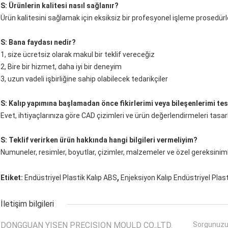
S: Ürünlerin kalitesi nasıl sağlanır?
Ürün kalitesini sağlamak için eksiksiz bir profesyonel işleme prosedürle
S: Bana faydası nedir?
1, size ücretsiz olarak makul bir teklif vereceğiz
2, Bire bir hizmet, daha iyi bir deneyim
3, uzun vadeli işbirliğine sahip olabilecek tedarikçiler
S: Kalıp yapımına başlamadan önce fikirlerimi veya bileşenlerimi tes
Evet, ihtiyaçlarınıza göre CAD çizimleri ve ürün değerlendirmeleri tasa
S: Teklif verirken ürün hakkında hangi bilgileri vermeliyim?
Numuneler, resimler, boyutlar, çizimler, malzemeler ve özel gereksinim
,
Etiket:
Endüstriyel Plastik Kalıp ABS
Enjeksiyon Kalıp Endüstriyel Plast
İletişim bilgileri
DONGGUAN YISEN PRECISION MOULD CO.,LTD.
Sorgunuzu