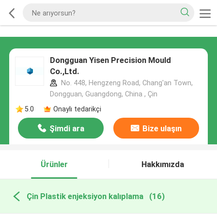
Dongguan Yisen Precision Mould
Co.,Ltd.
No. 448, Hengzeng Road, Chang'an Town,
Dongguan, Guangdong, China , Çin
5.0
Onaylı tedarikçi
Şimdi ara
Bize ulaşın
Ürünler
Hakkımızda
Çin Plastik enjeksiyon kalıplama
(16)