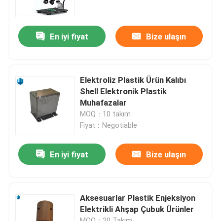
Ürünler
En iyi fiyat
Bize ulaşın
enjeksiyon kalıplama ürünleri
Elektroliz Plastik Ürün Kalıbı
Plastik enjeksiyon kalıplama
Shell Elektronik Plastik
Muhafazalar
MOQ：10 takım
Cihaz Enjeksiyon Kalıplama
Fiyat：Negotiable
Özel Enjeksiyon Kalıplama
En iyi fiyat
Bize ulaşın
Endüstriyel Plastik Kalıplama
Aksesuarlar Plastik Enjeksiyon
Elektrikli Ahşap Çubuk Ürünler
Elektronik Enjeksiyon Kalıplama
MOQ：20 Takım