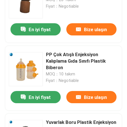
Fiyat：Negotiable
Hassas Elektronik Muhafazalar
En iyi fiyat
Bize ulaşın
Özel Plastik Muhafazalar
Hassas Enjeksiyon Kalıbı
PP Çok Atışlı Enjeksiyon
Kalıplama Gıda Sınıfı Plastik
Biberon
ABS Enjeksiyon Kalıbı
MOQ：10 takım
Fiyat：Negotiable
Ev Aletleri Kalıp
En iyi fiyat
Bize ulaşın
Endüstriyel Enjeksiyon Kalıbı
Yuvarlak Boru Plastik Enjeksiyon