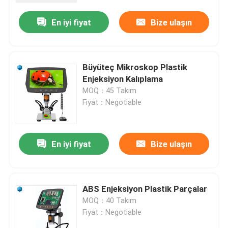
En iyi fiyat
Bize ulaşın
Büyüteç Mikroskop Plastik
Enjeksiyon Kalıplama
MOQ：45 Takım
Fiyat：Negotiable
En iyi fiyat
Bize ulaşın
Ana sayfa
ABS Enjeksiyon Plastik Parçalar
Hakkımızda
MOQ：40 Takım
Fiyat：Negotiable
Kişiler